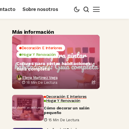
ntacto
Sobre nosotros
Más información
Decoración E Interiores
Hogar Y Renovación
Colores para pintar habitaciones:
Guía completa
Elena Martinez Vega
16 Min De Lectura
Decoración E Interiores
Hogar Y Renovación
Cómo decorar un salón
pequeño
15 Min De Lectura