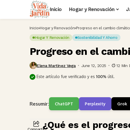
Inicio
Hogar y Renovación
J
Inicio
Hogar y Renovación
Progreso en el cambio climátic
Hogar Y Renovación
Sostenibilidad Y Ahorro
Progreso en el cambi
Elena Martinez Vega
June 12, 2025
12 Min
Este artículo fue verificado y es
100%
útil.
Resumir:
ChatGPT
Perplexity
Grok
¿Qué es el progres
Compartir