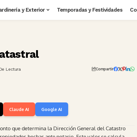
ardinería y Exterior
Temporadas y Festividades
Co
atastral
De Lectura
Compartir
Claude AI
Google AI
 monto que determina la Dirección General del Catastro
propiedades hechas ante notario. Este valor se calcula