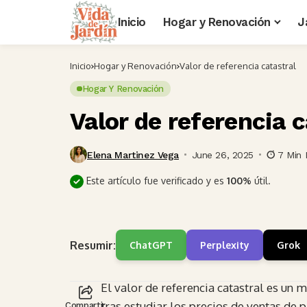
Inicio
Hogar y Renovación
J
Inicio
Hogar y Renovación
Valor de referencia catastral
Hogar Y Renovación
Valor de referencia c
Elena Martinez Vega
June 26, 2025
7 Min 
Este artículo fue verificado y es
100%
útil.
Resumir:
ChatGPT
Perplexity
Grok
El valor de referencia catastral es un
tras estudiar los precios de ventas de 
Compartir