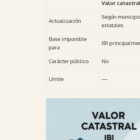
Valor catastra
Según municipi
Actualización
estatales
Base imponible
IBI principalme
para
Carácter público
No
Límite
—