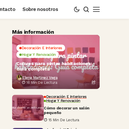
ntacto
Sobre nosotros
Más información
Decoración E Interiores
Hogar Y Renovación
Colores para pintar habitaciones:
Guía completa
Elena Martinez Vega
16 Min De Lectura
Decoración E Interiores
Hogar Y Renovación
Cómo decorar un salón
pequeño
15 Min De Lectura