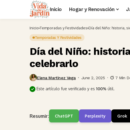
Inicio
Hogar y Renovación
J
Inicio
Temporadas y Festividades
Día del Niño: historia, 
Temporadas Y Festividades
Día del Niño: histori
celebrarlo
Elena Martinez Vega
June 2, 2025
7 Min D
Este artículo fue verificado y es
100%
útil.
Resumir:
ChatGPT
Perplexity
Grok