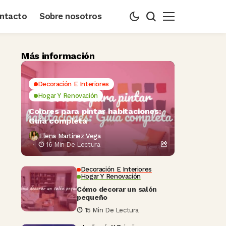
ntacto
Sobre nosotros
Más información
Decoración E Interiores
Hogar Y Renovación
Colores para pintar habitaciones:
Guía completa
Elena Martinez Vega
16 Min De Lectura
Decoración E Interiores
Hogar Y Renovación
Cómo decorar un salón
pequeño
15 Min De Lectura