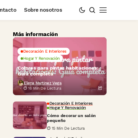
ntacto
Sobre nosotros
Más información
Decoración E Interiores
Hogar Y Renovación
Colores para pintar habitaciones:
Guía completa
Elena Martinez Vega
16 Min De Lectura
Decoración E Interiores
Hogar Y Renovación
Cómo decorar un salón
pequeño
15 Min De Lectura