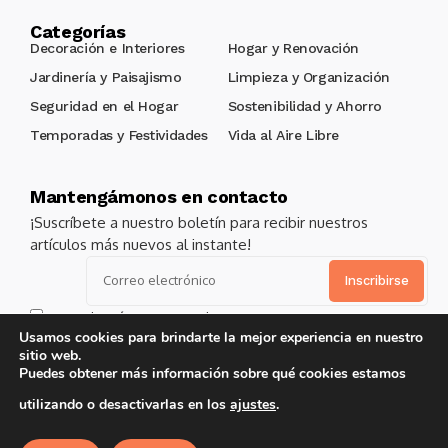
Categorías
Decoración e Interiores
Hogar y Renovación
Jardinería y Paisajismo
Limpieza y Organización
Seguridad en el Hogar
Sostenibilidad y Ahorro
Temporadas y Festividades
Vida al Aire Libre
Mantengámonos en contacto
¡Suscríbete a nuestro boletín para recibir nuestros
artículos más nuevos al instante!
Alternative:
Acepto los términos y condiciones
Usamos cookies para brindarte la mejor experiencia en nuestro
sitio web.
Puedes obtener más información sobre qué cookies estamos
Copyright 2025
Vidadejardin.com
. Reservados todos los
utilizando o desactivarlas en los
ajustes
.
derechos