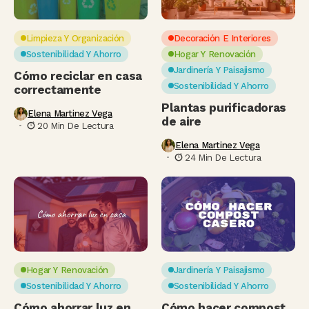
Limpieza Y Organización
Decoración E Interiores
Sostenibilidad Y Ahorro
Hogar Y Renovación
Jardinería Y Paisajismo
Cómo reciclar en casa
Sostenibilidad Y Ahorro
correctamente
Plantas purificadoras
Elena Martinez Vega
de aire
20 Min De Lectura
Elena Martinez Vega
24 Min De Lectura
Hogar Y Renovación
Jardinería Y Paisajismo
Sostenibilidad Y Ahorro
Sostenibilidad Y Ahorro
Cómo ahorrar luz en
Cómo hacer compost